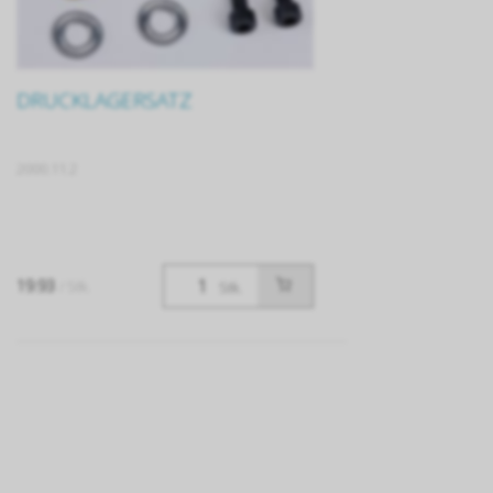
DRUCKLAGERSATZ
2000.11.2
19.93
/ Stk.
Stk.