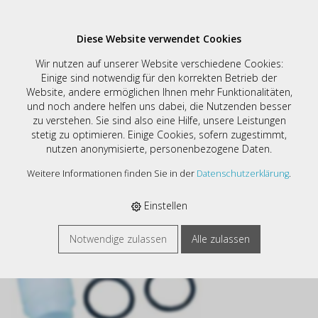
Diese Website verwendet Cookies
Zubehör
Wir nutzen auf unserer Website verschiedene Cookies:
Einige sind notwendig für den korrekten Betrieb der
Website, andere ermöglichen Ihnen mehr Funktionalitäten,
Filter
und noch andere helfen uns dabei, die Nutzenden besser
Drucken
zu verstehen. Sie sind also eine Hilfe, unsere Leistungen
Sortieren nach:
stetig zu optimieren. Einige Cookies, sofern zugestimmt,
Standard
|
Art. Nr
|
Bezeichnung
|
€
nutzen anonymisierte, personenbezogene Daten.
3 Artikel
Weitere Informationen finden Sie in der
Datenschutzerklärung
.
E-SHOP
›
MODELLBAU
›
ZUBEHÖR
Einstellen
Notwendige zulassen
Alle zulassen