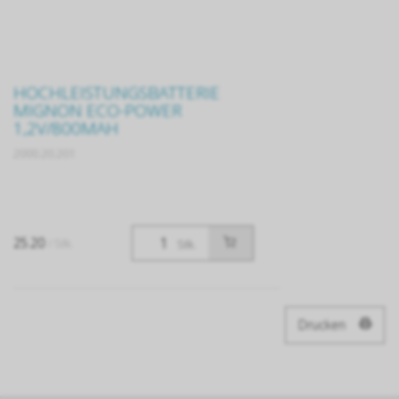
HOCHLEISTUNGSBATTERIE
MIGNON ECO-POWER
1,2V/800MAH
2000.20.201
25.20
/ Stk.
Stk.
Drucken