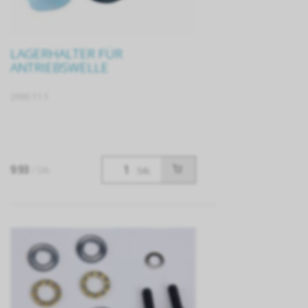
LAGERHALTER FÜR
ANTRIEBSWELLE
2000.11.1
9.93
/ Stk.
Stk.