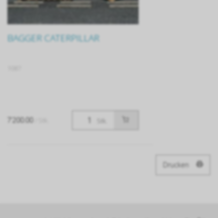
BAGGER CATERPILLAR
1087
7’200.00
/ Stk.
Stk.
Drucken