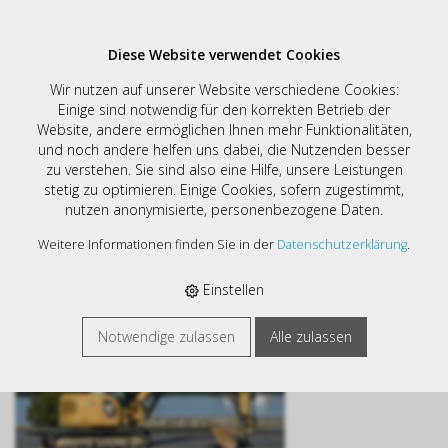
Diese Website verwendet Cookies
Bagger
Wir nutzen auf unserer Website verschiedene Cookies:
Einige sind notwendig für den korrekten Betrieb der
Website, andere ermöglichen Ihnen mehr Funktionalitäten,
Filter
und noch andere helfen uns dabei, die Nutzenden besser
Drucken
zu verstehen. Sie sind also eine Hilfe, unsere Leistungen
Sortieren nach:
stetig zu optimieren. Einige Cookies, sofern zugestimmt,
Standard
|
Art. Nr
|
Bezeichnung
|
€
nutzen anonymisierte, personenbezogene Daten.
1 Artikel
Weitere Informationen finden Sie in der
Datenschutzerklärung
.
E-SHOP
›
BAGGER
Einstellen
Notwendige zulassen
Alle zulassen