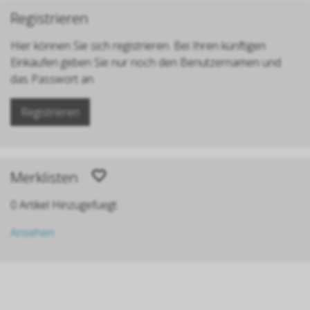
Registrieren
Hier können Sie sich registrieren. Bei Ihren künftigen
Einkäufen geben Sie nur noch den Benutzernamen und
das Passwort an.
Registrieren
Merklisten
0 Artikel Hinzugefuegt.
Ansehen