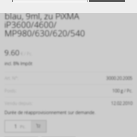
CANON Tintenpatrone PGI-521C
blau, 9ml, zu PiXMA
iP3600/4600/
MP980/630/620/540
9.60
€
/ Pc.
incl. 8% Impôt
Art. N°:
3000.20.2005
Poids:
100
g
/ Pc.
Vendu depuis:
12.02.2010
Durée de réapprovisionnement sur demande.
Pc.