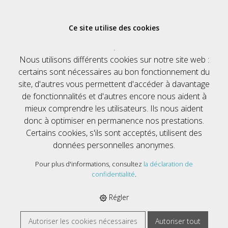
Ce site utilise des cookies
E-SHOP
›
INFORMATIK & MULTIMEDIA
›
DRUCKER
›
.
VERBRAUCHSMATERIAL
›
CANON TINTENPATRONE PGI-521C
Nous utilisons différents cookies sur notre site web :
BLAU, 9ML, ZU PIXMA IP3600/4600/ MP980/630/620/540
certains sont nécessaires au bon fonctionnement du
site, d'autres vous permettent d'accéder à davantage
de fonctionnalités et d'autres encore nous aident à
mieux comprendre les utilisateurs. Ils nous aident
donc à optimiser en permanence nos prestations.
Certains cookies, s'ils sont acceptés, utilisent des
données personnelles anonymes.
Pour plus d'informations, consultez
la déclaration de
confidentialité
.
Régler
Autoriser les cookies nécessaires
Autoriser tout