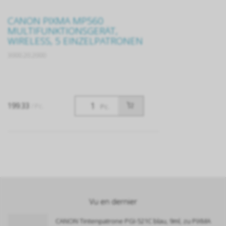
CANON PIXMA MP560
MULTIFUNKTIONSGERÄT,
WIRELESS, 5 EINZELPATRONEN
3000.20.2000
199.33
/ Pc.
Pc.
Vu en dernier
CANON Tintenpatrone PGI-521C blau, 9ml, zu PiXMA