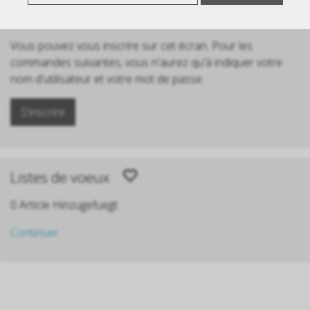
S'inscrire
Vous pouvez vous inscrire sur cet écran. Pour les
commandes suivantes, vous n'aurez qu'à indiquer votre
nom d'utilisateur et votre mot de passe.
S'inscrire
Listes de voeux
0 Article Hinzugefuegt.
Continuer